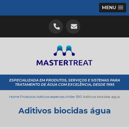
MENU
ESPECIALIZADA EM PRODUTOS, SERVIÇOS E SISTEMAS PARA
TRATAMENTO DE ÁGUA COM EXCELÊNCIA, DESDE 1995
Home
Produtos
Aditivos especiais chiller 550
Aditivos biocidas água
Aditivos biocidas água