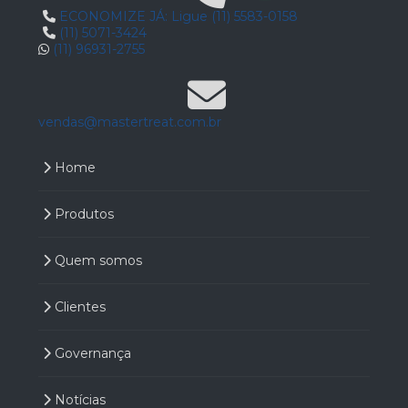
ECONOMIZE JÁ: Ligue (11) 5583-0158
(11) 5071-3424
(11) 96931-2755
vendas@mastertreat.com.br
Home
Produtos
Quem somos
Clientes
Governança
Notícias