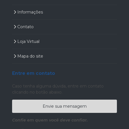
Informações
Contato
Loja Virtual
Mapa do site
Entre em contato
Caso tenha alguma dúvida,
entre em contato
clicando no botão abaixo.
Envie sua mensagem
Confie em quem você deve confiar.