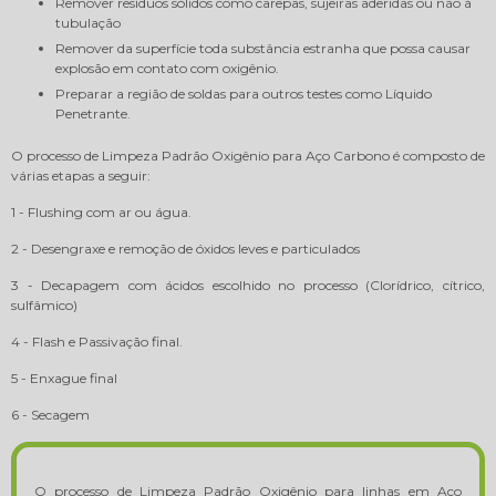
Remover resíduos sólidos como carepas, sujeiras aderidas ou não à
tubulação
Remover da superfície toda substância estranha que possa causar
explosão em contato com oxigênio.
Preparar a região de soldas para outros testes como Líquido
Penetrante.
O processo de Limpeza Padrão Oxigênio para Aço Carbono é composto de
várias etapas a seguir:
1 - Flushing com ar ou água.
2 - Desengraxe e remoção de óxidos leves e particulados
3 - Decapagem com ácidos escolhido no processo (Clorídrico, cítrico,
sulfâmico)
4 - Flash e Passivação final.
5 - Enxague final
6 - Secagem
O processo de Limpeza Padrão Oxigênio para linhas em Aço