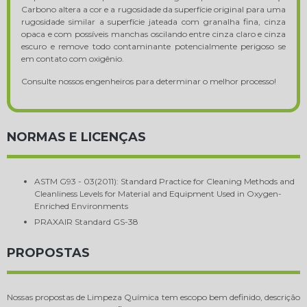
Carbono altera a cor e a rugosidade da superfície original para uma
rugosidade similar a superfície jateada com granalha fina, cinza
opaca e com possíveis manchas oscilando entre cinza claro e cinza
escuro e remove todo contaminante potencialmente perigoso se
em contato com oxigênio.
Consulte nossos engenheiros para determinar o melhor processo!
NORMAS E LICENÇAS
ASTM G93 - 03(2011): Standard Practice for Cleaning Methods and
Cleanliness Levels for Material and Equipment Used in Oxygen-
Enriched Environments
PRAXAIR Standard GS-38
PROPOSTAS
Nossas propostas de Limpeza Química tem escopo bem definido, descrição