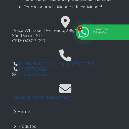
Ter maior produtividade e lucratividade!
chamar no
Praça Whitaker Penteado, 395, Vila Guarani
WhatsApp
São Paulo - SP
CEP: 04307-050
ECONOMIZE JÁ: Ligue (11) 5583-0158
(11) 5071-3424
(11) 96931-2755
vendas@mastertreat.com.br
Home
Produtos