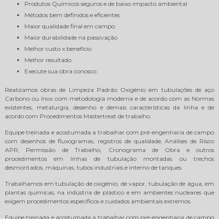
Produtos Químicos seguros e de baixo impacto ambiental
Métodos bem definidos e eficientes
Maior qualidade final em campo
Maior durabilidade na passivação
Melhor custo x benefício
Melhor resultado
Execute sua obra conosco.
Realizamos obras de Limpeza Padrão Oxigênio em tubulações de aço
Carbono ou Inox com metodologia moderna e de acordo com as Normas
existentes, metalurgia, desenho e demais características da linha e de
acordo com Procedimentos Mastertreat de trabalho.
Equipe treinada e acostumada a trabalhar com pré-engenharia de campo
com desenhos de fluxogramas, registros de qualidade, Análises de Risco
APR, Permissão de Trabalho, Cronograma de Obra e outros
procedimentos em linhas de tubulação montadas ou trechos
desmontados, máquinas, tubos industriais e interno de tanques.
Trabalhamos em tubulação de oxigênio, de vapor, tubulação de água, em
plantas químicas, na indústria de plástico e em ambientes nucleares que
exigem procedimentos específicos e cuidados ambientais extremos.
Equipe treinada e acostumada a trabalhar com pré-engenharia de campo