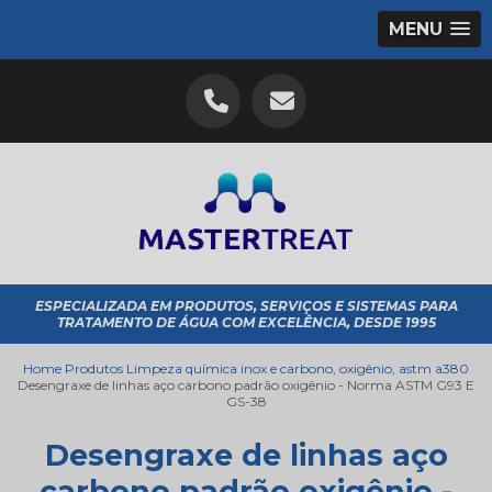
MENU
ESPECIALIZADA EM PRODUTOS, SERVIÇOS E SISTEMAS PARA
TRATAMENTO DE ÁGUA COM EXCELÊNCIA, DESDE 1995
Home
Produtos
Limpeza química inox e carbono, oxigênio, astm a380
Desengraxe de linhas aço carbono padrão oxigênio - Norma ASTM G93 E
GS-38
Desengraxe de linhas aço
carbono padrão oxigênio -