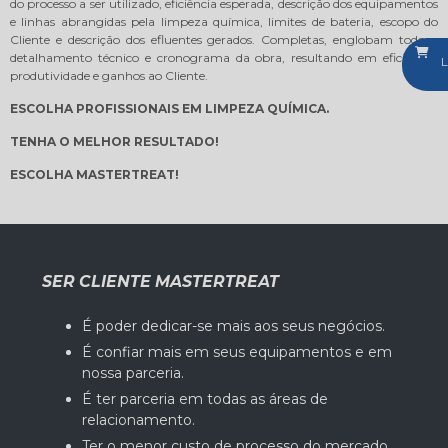
do processo a ser utilizado, eficiência esperada, descrição dos equipamentos
e linhas abrangidas pela limpeza química, limites de bateria, escopo do
Cliente e descrição dos efluentes gerados. Completas, englobam todo o
detalhamento técnico e cronograma da obra, resultando em eficiência,
L
produtividade e ganhos ao Cliente.
ESCOLHA PROFISSIONAIS EM LIMPEZA QUÍMICA.
TENHA O MELHOR RESULTADO!
ESCOLHA MASTERTREAT!
SER CLIENTE MASTERTREAT
É poder dedicar-se mais aos seus negócios.
É confiar mais em seus equipamentos e em
nossa parceria.
É ter parceria em todas as áreas de
relacionamento.
Ter o menor custo de processo do mercado.